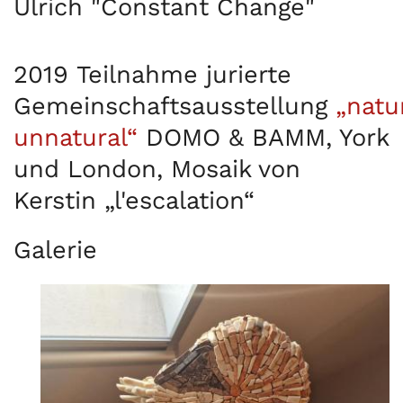
Ulrich
"Constant Change"
2019
Teilnahme
jurierte
Gemeinschaftsausstellung
„natu
unnatural“
DOMO & BAMM, York
und London, Mosaik von
Kerstin „l
'
escalation“
Galerie