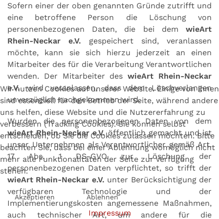
Sofern einer der oben genannten Gründe zutrifft und
eine betroffene Person die Löschung von
personenbezogenen Daten, die bei dem
wieArt
Rhein-Neckar e.V.
gespeichert sind, veranlassen
möchte, kann sie sich hierzu jederzeit an einen
Mitarbeiter des für die Verarbeitung Verantwortlichen
wenden. Der Mitarbeiter des
wieArt Rhein-Neckar
e.V.
wird veranlassen, dass dem Löschverlangen
Wir nutzen Cookies auf unserer Website. Einige von ihnen
unverzüglich nachgekommen wird.
sind essenziell für den Betrieb der Seite, während andere
uns helfen, diese Website und die Nutzererfahrung zu
Wurden die personenbezogenen Daten von dem
verbessern (Tracking Cookies). Sie können selbst
wieArt Rhein-Neckar e.V.
öffentlich gemacht und ist
entscheiden, ob Sie die Cookies zulassen möchten. Bitte
unser Unternehmen als Verantwortlicher gemäß Art.
beachten Sie, dass bei einer Ablehnung womöglich nicht
17 Abs. 1 DS-GVO zur Löschung der
mehr alle Funktionalitäten der Seite zur Verfügung
personenbezogenen Daten verpflichtet, so trifft der
stehen.
wieArt Rhein-Neckar e.V.
unter Berücksichtigung der
verfügbaren Technologie und der
Akzeptieren
Ablehnen
Implementierungskosten angemessene Maßnahmen,
Impressum
auch technischer Art, um andere für die