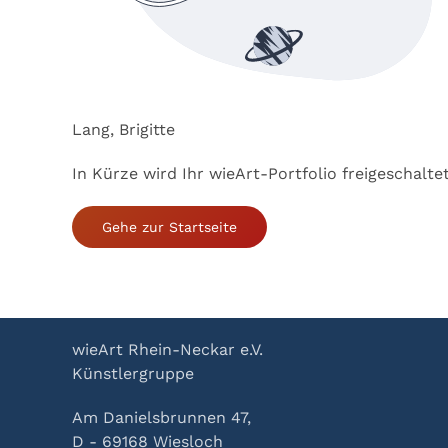
Lang, Brigitte
In Kürze wird Ihr wieArt-Portfolio freigeschalte
Gehe zur Startseite
wieArt Rhein-Neckar e.V.
Künstlergruppe
Am Danielsbrunnen 47,
D - 69168 Wiesloch