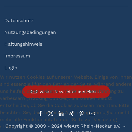
Datenschutz
Nutzungsbedingungen
Haftungshinweis
Impressum
LogIn
Wir nutzen Cookies auf unserer Website. Einige von ihnen
sind essenziell für den Betrieb der Seite, während andere
uns helfen, diese Website und die Nutzererfahrung zu
wieArt Newsletter anmelden...
verbessern (Tracking Cookies). Sie können selbst
entscheiden, ob Sie die Cookies zulassen möchten. Bitte
beachten Sie, dass bei einer Ablehnung womöglich nicht
mehr alle Funktionalitäten der Seite zur Verfügung
Copyright © 2009 - 2024 wieArt Rhein-Neckar e.V. -
stehen.