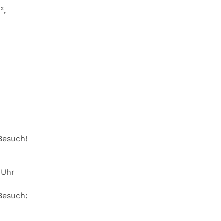
²,
Besuch!
0 Uhr
Besuch: